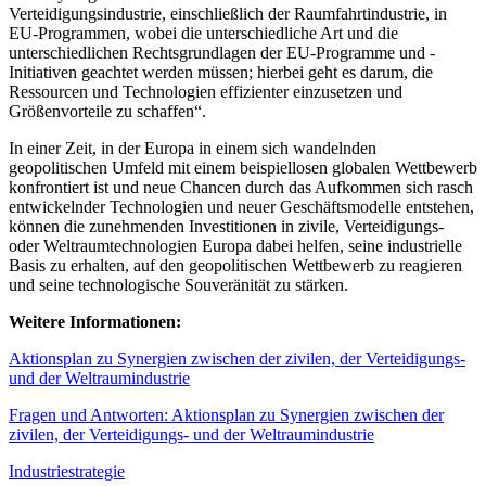
Verteidigungsindustrie, einschließlich der Raumfahrtindustrie, in
EU-Programmen, wobei die unterschiedliche Art und die
unterschiedlichen Rechtsgrundlagen der EU-Programme und -
Initiativen geachtet werden müssen; hierbei geht es darum, die
Ressourcen und Technologien effizienter einzusetzen und
Größenvorteile zu schaffen“.
In einer Zeit, in der Europa in einem sich wandelnden
geopolitischen Umfeld mit einem beispiellosen globalen Wettbewerb
konfrontiert ist und neue Chancen durch das Aufkommen sich rasch
entwickelnder Technologien und neuer Geschäftsmodelle entstehen,
können die zunehmenden Investitionen in zivile, Verteidigungs-
oder Weltraumtechnologien Europa dabei helfen, seine industrielle
Basis zu erhalten, auf den geopolitischen Wettbewerb zu reagieren
und seine technologische Souveränität zu stärken.
Weitere Informationen:
Aktionsplan zu Synergien zwischen der zivilen, der Verteidigungs-
und der Weltraumindustrie
Fragen und Antworten: Aktionsplan zu Synergien zwischen der
zivilen, der Verteidigungs- und der Weltraumindustrie
Industriestrategie