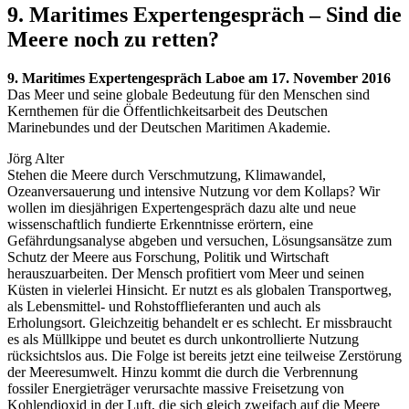
9. Maritimes Expertengespräch – Sind die
Meere noch zu retten?
9. Maritimes Expertengespräch Laboe am 17. November 2016
Das Meer und seine globale Bedeutung für den Menschen sind
Kernthemen für die Öffentlichkeitsarbeit des Deutschen
Marinebundes und der Deutschen Maritimen Akademie.
Jörg Alter
Stehen die Meere durch Verschmutzung, Klimawandel,
Ozeanversauerung und intensive Nutzung vor dem Kollaps? Wir
wollen im diesjährigen Expertengespräch dazu alte und neue
wissenschaftlich fundierte Erkenntnisse erörtern, eine
Gefährdungsanalyse abgeben und versuchen, Lösungsansätze zum
Schutz der Meere aus Forschung, Politik und Wirtschaft
herauszuarbeiten. Der Mensch profitiert vom Meer und seinen
Küsten in vielerlei Hinsicht. Er nutzt es als globalen Transportweg,
als Lebensmittel- und Rohstofflieferanten und auch als
Erholungsort. Gleichzeitig behandelt er es schlecht. Er missbraucht
es als Müllkippe und beutet es durch unkontrollierte Nutzung
rücksichtslos aus. Die Folge ist bereits jetzt eine teilweise Zerstörung
der Meeresumwelt. Hinzu kommt die durch die Verbrennung
fossiler Energieträger verursachte massive Freisetzung von
Kohlendioxid in der Luft, die sich gleich zweifach auf die Meere